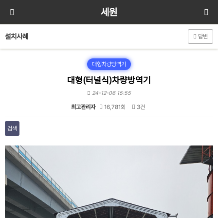
세원
설치사례
답변
대형차량방역기
대형(터널식)차량방역기
24-12-06 15:55
최고관리자
16,781회
3건
검색
본문